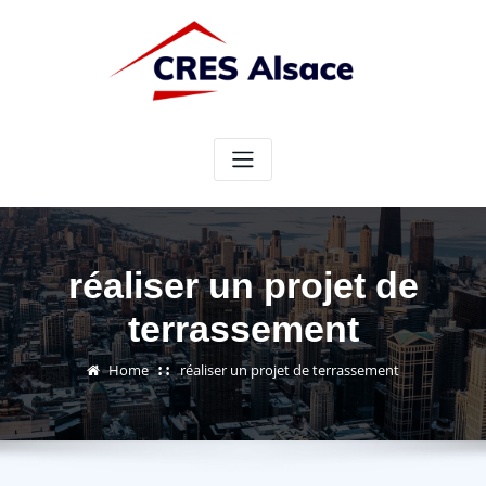
Skip
to
content
réaliser un projet de
terrassement
Home
réaliser un projet de terrassement