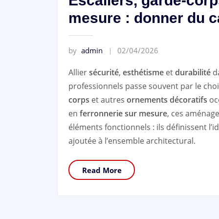
Escaliers, garde-corp
mesure : donner du ca
by
admin
02/04/2026
Allier
sécurité
,
esthétisme
et
durabilité
da
professionnels passe souvent par le choi
corps
et autres
ornements décoratifs
occ
en
ferronnerie sur mesure
, ces aménage
éléments fonctionnels : ils définissent l’i
ajoutée à l’ensemble architectural.
Read More