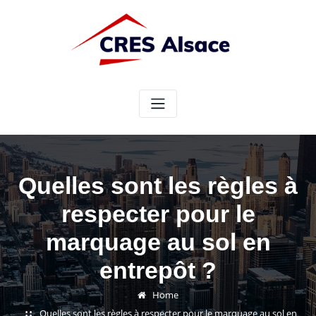
Skip
to
content
Quelles sont les règles à
respecter pour le
marquage au sol en
entrepôt ?
Home
Quelles sont les règles à respecter pour le marquage au sol en