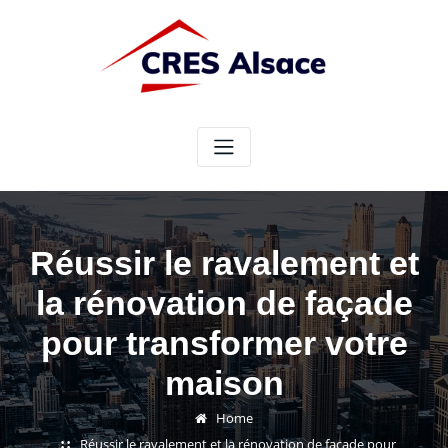
Skip
to
content
Réussir le ravalement et
la rénovation de façade
pour transformer votre
maison
Home
Réussir le ravalement et la rénovation de façade pour